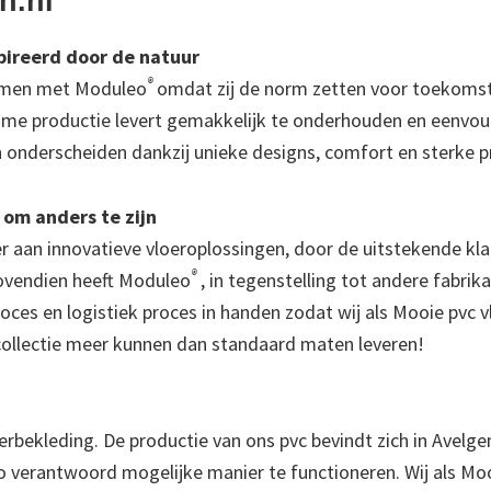
n.nl
ireerd door de natuur
®
samen met Moduleo
omdat zij de norm zetten voor toekomst
ame productie levert gemakkelijk te onderhouden en eenvoud
h onderscheiden dankzij unieke designs, comfort en sterke p
 om anders te zijn
r aan innovatieve vloeroplossingen, door de uitstekende kla
®
Bovendien heeft Moduleo
, in tegenstelling tot andere fabrik
oces en logistiek proces in handen zodat wij als Mooie pvc
collectie meer kunnen dan standaard maten leveren!
rbekleding. De productie van ons pvc bevindt zich in Avelgem
 verantwoord mogelijke manier te functioneren. Wij als Moo