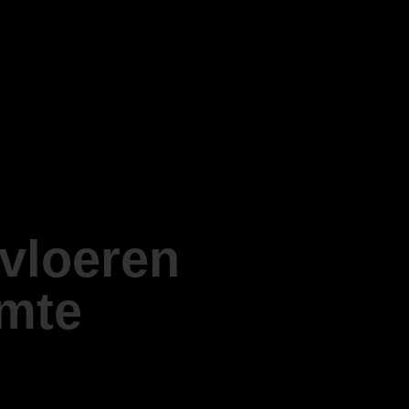
vloeren
imte