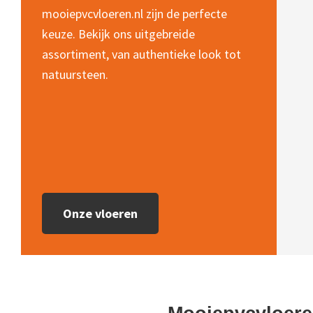
mooiepvcvloeren.nl zijn de perfecte
keuze. Bekijk ons uitgebreide
assortiment, van authentieke look tot
natuursteen.
Onze vloeren