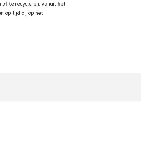
 of te recycleren. Vanuit het
 op tijd bij op het
Vinyl in de badkamer
Op zoek naar een perfecte vloer voor de
badkamer? Onze vinyl vloeren zijn bestand