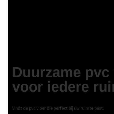
Duurzame pvc 
voor iedere ru
Vindt de pvc vloer die perfect bij uw ruimte past.