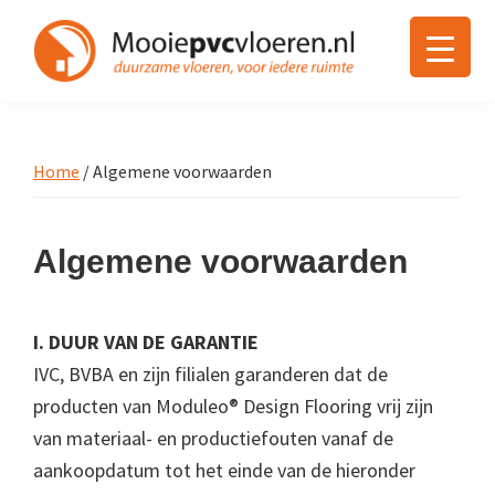
Spring
Door
Spring
naar
naar
naar
de
de
de
Mooiepvcvloeren.nl
Module
hoofdnavigatie
hoofd
voettekst
pvc
inhoud
vloeren
Home
/ Algemene voorwaarden
Algemene voorwaarden
I. DUUR VAN DE GARANTIE
IVC, BVBA en zijn filialen garanderen dat de
producten van Moduleo® Design Flooring vrij zijn
van materiaal- en productiefouten vanaf de
aankoopdatum tot het einde van de hieronder