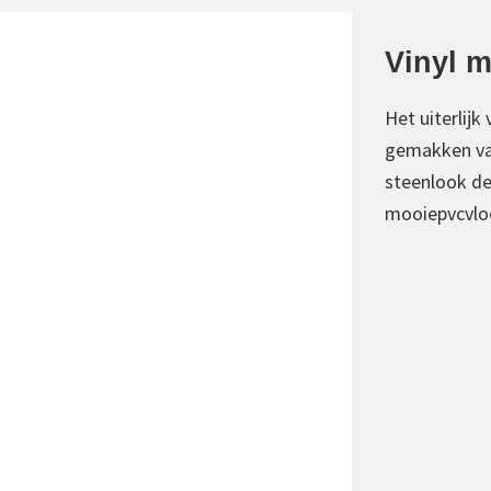
Vinyl m
Het uiterlijk
gemakken van
steenlook de
mooiepvcvloe