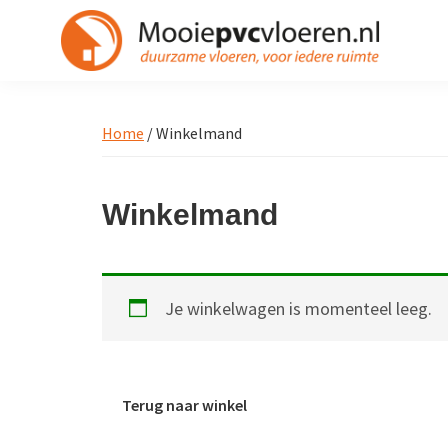
Spring
Door
Spring
naar
naar
naar
de
de
de
Mooiepvcvloeren.nl
Module
hoofdnavigatie
hoofd
voettekst
pvc
inhoud
Home
/ Winkelmand
vloeren
Winkelmand
Je winkelwagen is momenteel leeg.
Terug naar winkel